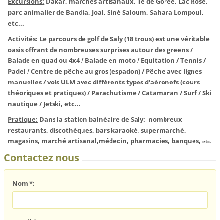
Excursions:
Dakar, marchés artisanaux, Île de Gorée, Lac Rose,
parc animalier de Bandia, Joal, Siné Saloum, Sahara Lompoul,
etc...
Activités:
Le parcours de golf de Saly (18 trous) est une véritable
oasis offrant de nombreuses surprises autour des greens /
Balade en quad ou 4x4 / Balade en moto / Equitation / Tennis /
Padel / Centre de pêche au gros (espadon) / Pêche avec lignes
manuelles / vols ULM avec différents types d'aéronefs (cours
théoriques et pratiques) / Parachutisme / Catamaran / Surf / Ski
nautique / Jetski, etc...
Pratique:
Dans la station balnéaire de Saly: nombreux
restaurants, discothèques, bars karaoké, supermarché,
magasins, marché artisanal,
médecin, pharmacies, banques,
etc.
Contactez nous
Nom *: