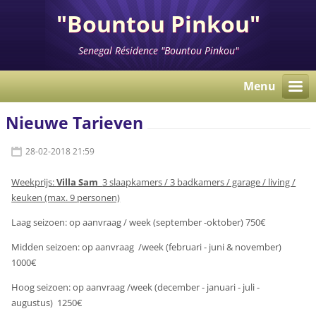
"Bountou Pinkou"
Senegal Résidence "Bountou Pinkou"
Menu
Nieuwe Tarieven
28-02-2018 21:59
Weekprijs:
Villa Sam
3 slaapkamers / 3 badkamers / garage / living /
keuken (max. 9 personen)
Laag seizoen: op aanvraag / week (september -oktober) 750€
Midden seizoen: op aanvraag /week (februari - juni & november)
1000€
Hoog seizoen: op aanvraag /week (december - januari - juli -
augustus) 1250€