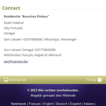
Contact
Residentie "Bountou Pinkou"
Niakh Niakhal
Saly Portudal
Senegal
Sam Lietaert +32473868568 ; WhatsApp ; Messenger
Sam Lietaert Senegal +221774843088
Néerlandais, français, anglais et allemand
sam@camp
ro.be
Desktop site
To Top
© 2013 Alle rechten voorbehouden.
Mogelijk gemaakt door
Webnode
Nederlands
|
Français
|
English
|
Deutsch
|
Español
|
Italiano
|