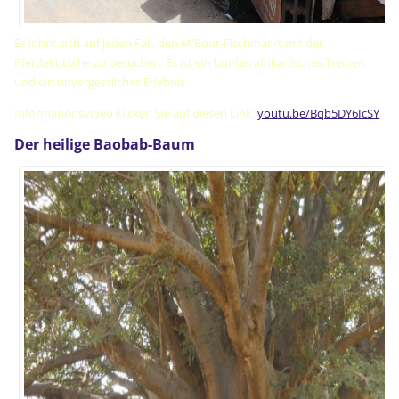
Es lohnt sich auf jeden Fall, den M'Bour-Fischmarkt mit der
Pferdekutsche zu besuchen. Es ist ein buntes afrikanisches Treiben
und ein unvergessliches Erlebnis.
Informationsvideo klicken Sie auf diesen Link:
youtu.be/Bqb5DY6IcSY
Der heilige Baobab-Baum