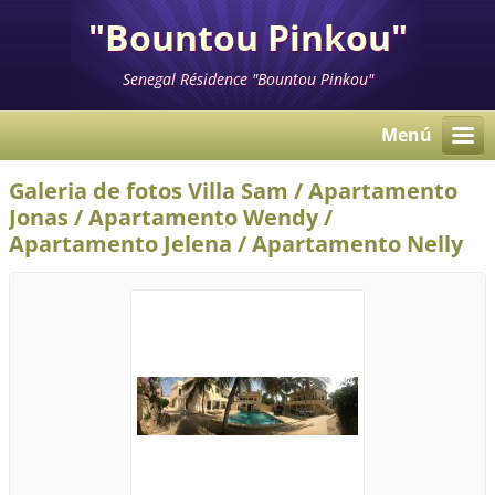
"Bountou Pinkou"
Senegal Résidence "Bountou Pinkou"
Menú
Galeria de fotos Villa Sam / Apartamento
Jonas / Apartamento Wendy /
Apartamento Jelena / Apartamento Nelly